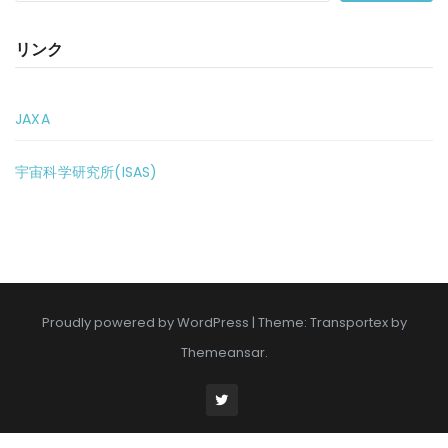
リンク
JAXA
宇宙科学研究所(ISAS)
Proudly powered by WordPress
|
Theme: Transportex by
Themeansar
.